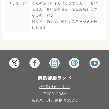
メッセージ
うたのおにいさん「そうまくん」・おね
大浴場
サウナ・岩盤浴
えさん「あいお姉さん」とお風呂シカフ
ロロの共演♪
歌って、踊って、楽しいステージをお届
けします！
屋内レジャープール
グルメ
奈良わんぱくランド
ボディケア
はしゃきっズ
奈良健康ランド
その他施設
ご宿泊
0743-64-1126
〒632-0084
奈良県天理市嘉幡町600-1