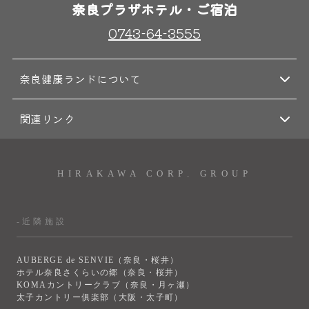
奈良プラザホテル・ご宿泊
0743-64-3555
奈良健康ランドについて
関連リンク
HIRAKAWA CORP. GROUP
-近隣施設
AUBERGE de SENVIE（奈良・桜井）
ホテル奈良さくらいの郷（奈良・桜井）
KOMAカントリークラブ（奈良・月ヶ瀬）
太子カントリー俱楽部（大阪・太子町）