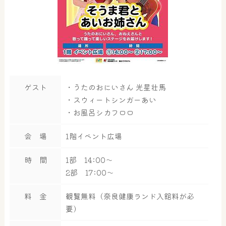
ゲスト
・うたのおにいさん 光星壮馬
・スウィートシンガーあい
・お風呂シカフロロ
会 場
1階イベント広場
時 間
1部 14:00～
2部 17:00～
料 金
観覧無料（奈良健康ランド入館料が必
要）