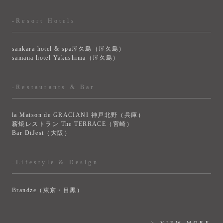
-Resort Hotels
sankara hotel & spa屋久島（屋久島）
samana hotel Yakushima（屋久島）
-Restaurants & Bar
la Maison de GRACIANI 神戸北野（兵庫）
薪焼レストラン The TERRACE（宮崎）
Bar DiJest（大阪）
-Lifestyle & Design
Brandze（東京・目黒）
> VIEW MORE