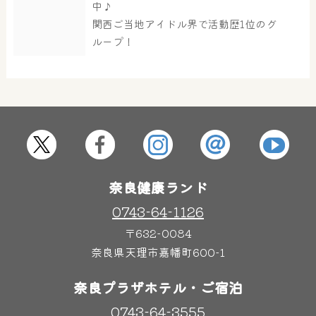
大浴場
サウナ・岩盤浴
中♪
関西ご当地アイドル界で活動歴1位のグ
ループ！
屋内レジャープール
グルメ
奈良わんぱくランド
ボディケア
はしゃきっズ
奈良健康ランド
0743-64-1126
その他施設
ご宿泊
〒632-0084
奈良県天理市嘉幡町600-1
奈良プラザホテル・ご宿泊
0743-64-3555