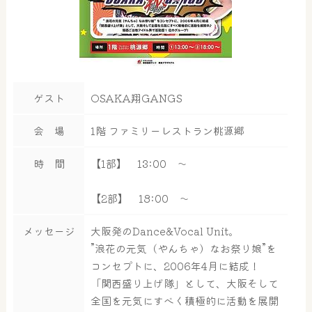
ゲスト
OSAKA翔GANGS
会 場
1階 ファミリーレストラン桃源郷
時 間
【1部】 13:00 ～
【2部】 18:00 ～
メッセージ
大阪発のDance&Vocal Unit。
”浪花の元気（やんちゃ）なお祭り娘”を
コンセプトに、2006年4月に結成！
「関西盛り上げ隊」として、大阪そして
全国を元気にすべく積極的に活動を展開