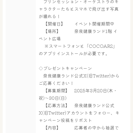
はしゃきっズ
プリンセッション・オーケストラのキ
ャラクターたちとスマホで飛び出す写真
が撮れる！
【開催日】 イベント開催期間中
その他施設
ご宿泊
【場所】 奈良健康ランド1階 イ
ベント広場
※スマートフォンと「COCOAR2」
のアプリインストールが必要です。
◇プレゼントキャンペーン
奈良健康ランド公式X(旧Twitter)から
ご応募ください！
【募集期間】 2025年3月20日(木・
祝)～30日(日)
【応募方法】 奈良健康ランド公式
X(旧Twitter)アカウントをフォロー、キ
ャンペーン投稿をリポスト
【内容】 応募者の中から抽選で