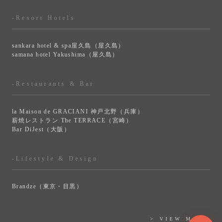
-Resort Hotels
sankara hotel & spa屋久島（屋久島）
samana hotel Yakushima（屋久島）
-Restaurants & Bar
la Maison de GRACIANI 神戸北野（兵庫）
薪焼レストラン The TERRACE（宮崎）
Bar DiJest（大阪）
-Lifestyle & Design
Brandze（東京・目黒）
> VIEW MORE