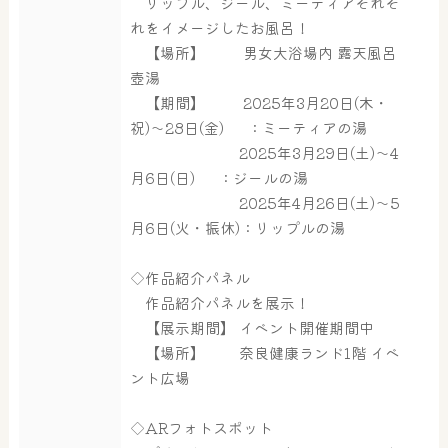
リップル、ジール、ミーティアそれぞ
れをイメージしたお風呂！
【場所】 男女大浴場内 露天風呂
壺湯
【期間】 2025年3月20日(木・
祝)～28日(金) ：ミーティアの湯
2025年3月29日(土)～4
月6日(日) ：ジールの湯
2025年4月26日(土)～5
月6日(火・振休)：リップルの湯
大浴場
サウナ・岩盤浴
◇作品紹介パネル
作品紹介パネルを展示！
【展示期間】 イベント開催期間中
屋内レジャープール
グルメ
【場所】 奈良健康ランド1階 イベ
ント広場
奈良わんぱくランド
ボディケア
◇ARフォトスポット