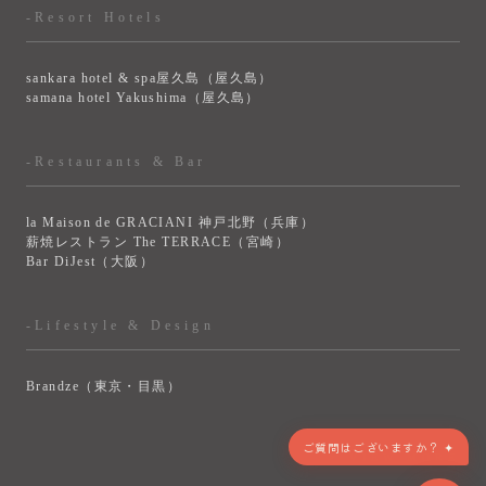
-Resort Hotels
sankara hotel & spa屋久島（屋久島）
samana hotel Yakushima（屋久島）
-Restaurants & Bar
la Maison de GRACIANI 神戸北野（兵庫）
薪焼レストラン The TERRACE（宮崎）
Bar DiJest（大阪）
-Lifestyle & Design
Brandze（東京・目黒）
> VIEW MORE