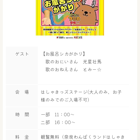
ゲスト
【お風呂シカがかり】
歌のおにいさん 光星壮馬
歌のおねえさん とみー☆
会 場
はしゃきっズステージ(大人のみ、お子
様のみでのご入場不可)
時 間
一部 11：00～
二部 16：00～
料 金
観覧無料（奈良わんぱくランドはしゃき