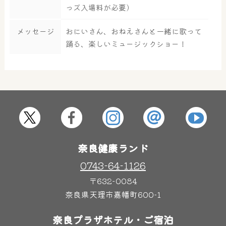
っズ入場料が必要）
大浴場
サウナ・岩盤浴
メッセージ
おにいさん、おねえさんと一緒に歌って
踊る、楽しいミュージックショー！
屋内レジャープール
グルメ
奈良わんぱくランド
ボディケア
はしゃきっズ
奈良健康ランド
その他施設
ご宿泊
0743-64-1126
〒632-0084
奈良県天理市嘉幡町600-1
奈良プラザホテル・ご宿泊