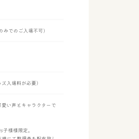
のみでのご入場不可)
っズ入場料が必要）
可愛い声とキャラクターで
お子様様限定。
ジ横にて整理券を配布致し