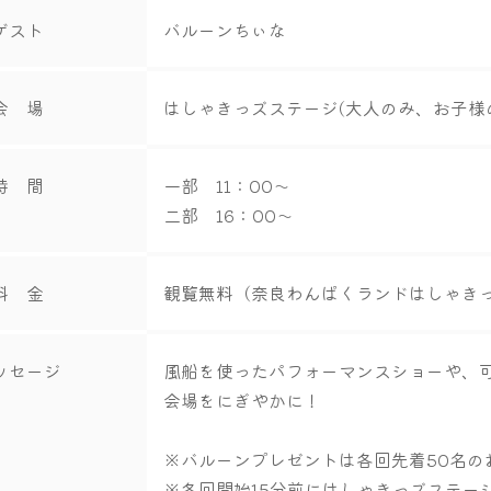
ゲスト
バルーンちぃな
会 場
はしゃきっズステージ(大人のみ、お子様
時 間
一部 11：00～
二部 16：00～
料 金
観覧無料（奈良わんぱくランドはしゃき
ッセージ
風船を使ったパフォーマンスショーや、
会場をにぎやかに！
※バルーンプレゼントは各回先着50名の
※各回開始15分前にはしゃきっズステー