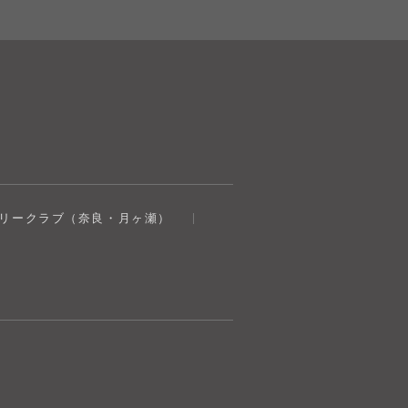
奈良健康ランド
トリークラブ（奈良・月ヶ瀬）
AIコンシェルジュ
オンライン
奈良健康ランド AIコンシェルジュです。
ご質問をお伺いします。