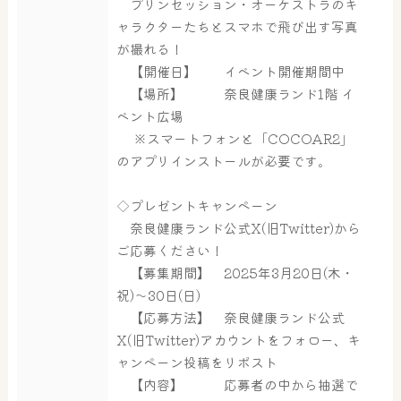
はしゃきっズ
プリンセッション・オーケストラのキ
ャラクターたちとスマホで飛び出す写真
が撮れる！
【開催日】 イベント開催期間中
その他施設
ご宿泊
【場所】 奈良健康ランド1階 イ
ベント広場
※スマートフォンと「COCOAR2」
のアプリインストールが必要です。
◇プレゼントキャンペーン
奈良健康ランド公式X(旧Twitter)から
ご応募ください！
【募集期間】 2025年3月20日(木・
祝)～30日(日)
【応募方法】 奈良健康ランド公式
X(旧Twitter)アカウントをフォロー、キ
ャンペーン投稿をリポスト
【内容】 応募者の中から抽選で