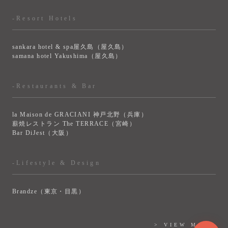
-Resort Hotels
sankara hotel & spa屋久島（屋久島）
samana hotel Yakushima（屋久島）
-Restaurants & Bar
la Maison de GRACIANI 神戸北野（兵庫）
薪焼レストラン The TERRACE（宮崎）
Bar DiJest（大阪）
-Lifestyle & Design
Brandze（東京・目黒）
> VIEW MORE