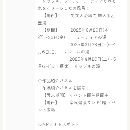
リップル、ジール、ミーティアそれぞ
れをイメージしたお風呂！
【場所】 男女大浴場内 露天風呂
壺湯
【期間】 2025年3月20日(木・
祝)～28日(金) ：ミーティアの湯
2025年3月29日(土)～4
月6日(日) ：ジールの湯
2025年4月26日(土)～5
月6日(火・振休)：リップルの湯
大浴場
サウナ・岩盤浴
◇作品紹介パネル
作品紹介パネルを展示！
【展示期間】 イベント開催期間中
屋内レジャープール
グルメ
【場所】 奈良健康ランド1階 イベ
ント広場
奈良わんぱくランド
ボディケア
◇ARフォトスポット