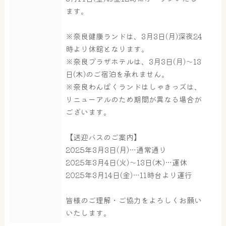
ます。
※奈良健康ランドは、3月3日(月)深夜24
時より休館となります。
※奈良プラザホテルは、3月3日(月)～13
日(木)のご宿泊を承れません。
※奈良わんぱくランドはしゃきっズは、
大浴場
サウナ・岩盤浴
リニューアルのため期間が異なる場合が
ございます。
【送迎バスのご案内】
屋内レジャープール
グルメ
2025年3月3日(月)…通常通り
2025年3月4日(火)～13日(木)…運休
2025年3月14日(金)…11時台より運行
奈良わんぱくランド
ボディケア
はしゃきっズ
皆様のご理解・ご協力をよろしくお願い
いたします。