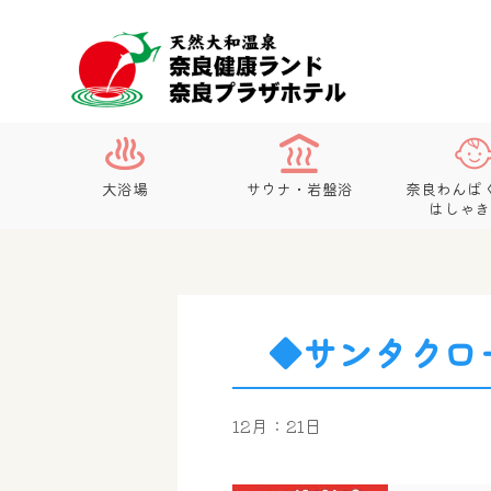
大浴場
サウナ・岩盤浴
奈良わんぱ
はしゃき
◆サンタクロ
12月：21日