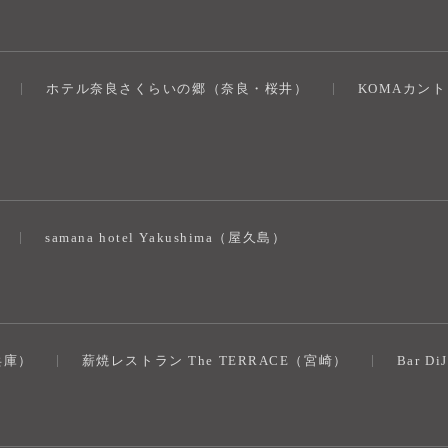
ホテル奈良さくらいの郷（奈良・桜井）
KOMAカン
）
samana hotel Yakushima（屋久島）
（兵庫）
薪焼レストラン The TERRACE（宮崎）
Bar D