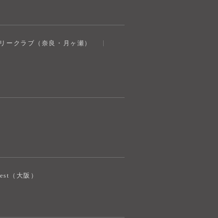
奈良健康ランド
トリークラブ（奈良・月ヶ瀬）
AIコンシェルジュ
オンライン
奈良健康ランド AIコンシェルジュです。
ご質問をお伺いします。
iJest（大阪）