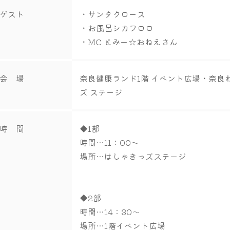
ゲスト
・サンタクロース
・お風呂シカフロロ
・MC とみー☆おねえさん
会 場
奈良健康ランド1階 イベント広場・奈良
ズ ステージ
時 間
◆1部
時間…11：00～
場所…はしゃきっズステージ
◆2部
時間…14：30～
場所…1階イベント広場