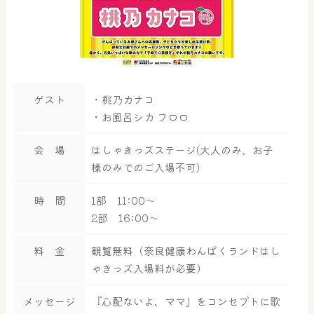
ゲスト
・桃乃カナコ
・お風呂シカ フロロ
会 場
はしゃきっズステージ(大人のみ、お子
様のみでのご入場不可)
時 間
1部 11:00～
2部 16:00～
料 金
観覧無料（奈良健康わんぱくランドはし
ゃきっズ入場料が必要）
メッセージ
『心配ないよ、ママ』をコンセプトに歌