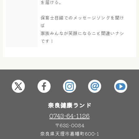
を届ける。
大浴場
サウナ・岩盤浴
保育士目線でのメッセージソングを聞け
ば
家族みんなが笑顔になること間違いナシ
です！
屋内レジャープール
グルメ
奈良わんぱくランド
ボディケア
はしゃきっズ
奈良健康ランド
その他施設
ご宿泊
0743-64-1126
〒632-0084
奈良県天理市嘉幡町600-1