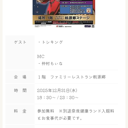
ゲスト
・トシキング
MC
・仲村ちぃな
会 場
１階 ファミリーレストラン桃源郷
時 間
2025年12月31日(水)
18：30～ / 23：30～
料 金
参加無料 ※別途奈良健康ランド入館料
とお食事代が必要です。