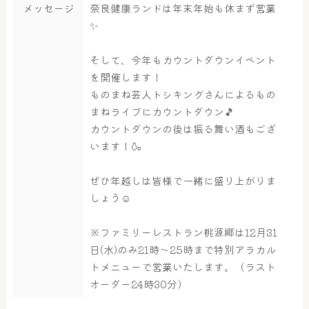
メッセージ
奈良健康ランドは年末年始も休まず営業
✨
そして、今年もカウントダウンイベント
を開催します！
ものまね芸人トシキングさんによるもの
まねライブにカウントダウン🎵
大浴場
サウナ・岩盤浴
カウントダウンの後は振る舞い酒もござ
います！🍶
ぜひ年越しは皆様で一緒に盛り上がりま
屋内レジャープール
グルメ
しょう☺
※ファミリーレストラン桃源郷は12月31
奈良わんぱくランド
ボディケア
日(水)のみ21時～25時まで特別アラカル
トメニューで営業いたします。（ラスト
はしゃきっズ
オーダー24時30分）