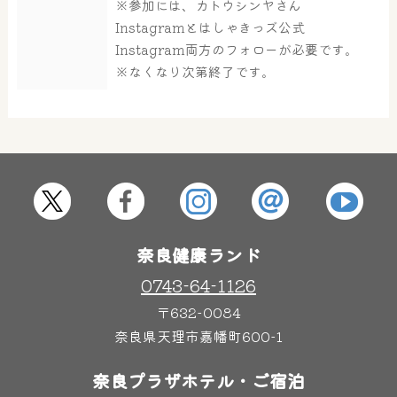
※参加には、カトウシンヤさん
大浴場
サウナ・岩盤浴
Instagramとはしゃきっズ公式
Instagram両方のフォローが必要です。
※なくなり次第終了です。
屋内レジャープール
グルメ
奈良わんぱくランド
ボディケア
はしゃきっズ
奈良健康ランド
その他施設
ご宿泊
0743-64-1126
〒632-0084
奈良県天理市嘉幡町600-1
奈良プラザホテル・ご宿泊