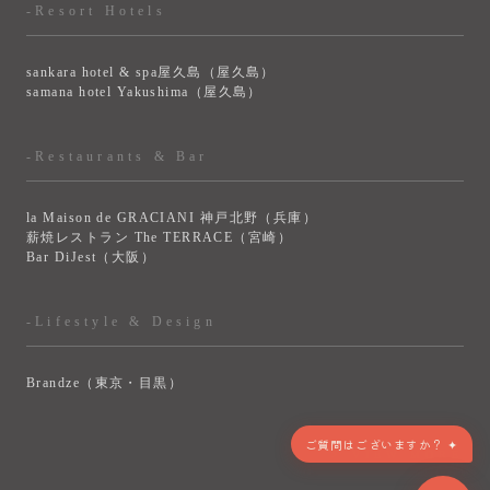
-Resort Hotels
sankara hotel & spa屋久島（屋久島）
samana hotel Yakushima（屋久島）
-Restaurants & Bar
la Maison de GRACIANI 神戸北野（兵庫）
薪焼レストラン The TERRACE（宮崎）
Bar DiJest（大阪）
-Lifestyle & Design
Brandze（東京・目黒）
> VIEW MORE