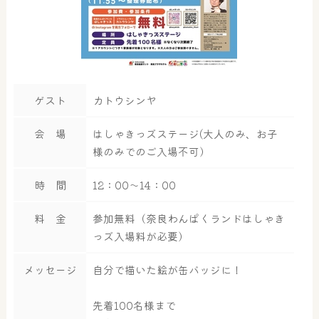
ゲスト
カトウシンヤ
会 場
はしゃきっズステージ(大人のみ、お子
様のみでのご入場不可）
時 間
12：00～14：00
料 金
参加無料（奈良わんぱくランドはしゃき
っズ入場料が必要）
メッセージ
自分で描いた絵が缶バッジに！
先着100名様まで