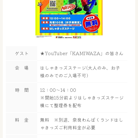
ゲスト
★YouTuber「KAMIWAZA」の皆さん
会 場
はしゃきっズステージ(大人のみ、お子
様のみでのご入場不可）
時 間
12：00～14：00
※開始15分前よりはしゃきっズステージ
横にて整理券を配布
料 金
無料 ※別途、奈良わんぱくランドはし
ゃきっズご利用料金が必要