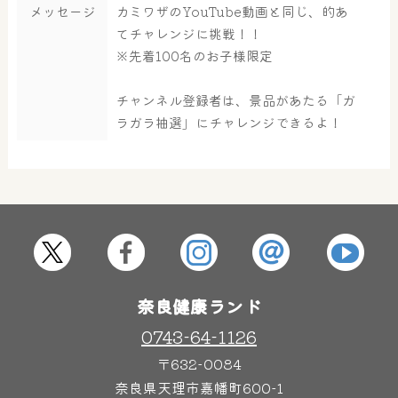
メッセージ
カミワザのYouTube動画と同じ、的あ
てチャレンジに挑戦！！
大浴場
サウナ・岩盤浴
※先着100名のお子様限定
チャンネル登録者は、景品があたる「ガ
屋内レジャープール
グルメ
ラガラ抽選」にチャレンジできるよ！
奈良わんぱくランド
ボディケア
はしゃきっズ
奈良健康ランド
その他施設
ご宿泊
0743-64-1126
〒632-0084
奈良県天理市嘉幡町600-1