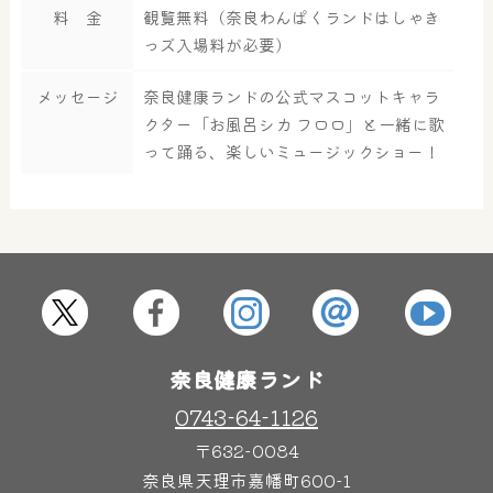
料 金
観覧無料（奈良わんぱくランドはしゃき
っズ入場料が必要）
大浴場
サウナ・岩盤浴
メッセージ
奈良健康ランドの公式マスコットキャラ
クター「お風呂シカ フロロ」と一緒に歌
屋内レジャープール
グルメ
って踊る、楽しいミュージックショー！
奈良わんぱくランド
ボディケア
はしゃきっズ
奈良健康ランド
その他施設
ご宿泊
0743-64-1126
〒632-0084
奈良県天理市嘉幡町600-1