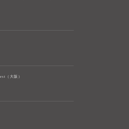
AIコンシェルジュ
オンライン
奈良健康ランド AIコンシェルジュです。
ご質問をお伺いします。
iJest（大阪）