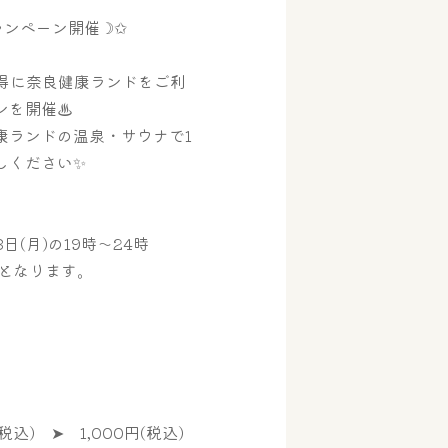
ャンペーン開催☽✩
お得に奈良健康ランドをご利
ンを開催♨
康ランドの温泉・サウナで1
しください✨
3日(月)の19時～24時
館となります。
) ➤ 1,000円(税込)