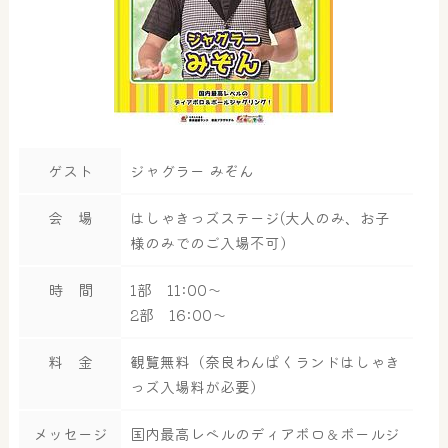
ゲスト
ジャグラー みぞん
会 場
はしゃきっズステージ(大人のみ、お子
様のみでのご入場不可）
時 間
1部 11:00～
2部 16:00～
料 金
観覧無料（奈良わんぱくランドはしゃき
っズ入場料が必要）
大浴場
サウナ・岩盤浴
メッセージ
国内最高レベルのディアボロ＆ボールジ