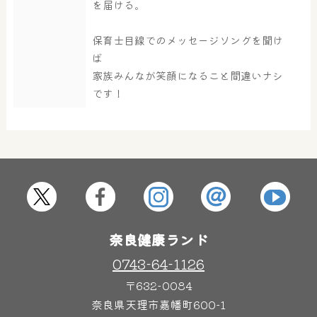
を届ける。
大浴場
サウナ・岩盤浴
保育士目線でのメッセージソングを聞け
ば
家族みんなが笑顔になること間違いナシ
です！
屋内レジャープール
グルメ
奈良わんぱくランド
ボディケア
はしゃきっズ
奈良健康ランド
その他施設
ご宿泊
0743-64-1126
〒632-0084
奈良県天理市嘉幡町600-1