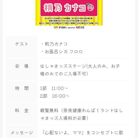
ゲスト
・桃乃カナコ
・お風呂シカ フロロ
会 場
はしゃきっズステージ(大人のみ、お子
様のみでのご入場不可)
時 間
1部 11:00～
2部 16:00～
料 金
観覧無料（奈良健康わんぱくランドはし
ゃきっズ入場料が必要）
メッセージ
『心配ないよ、ママ』をコンセプトに歌