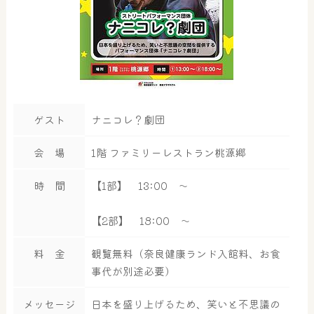
ゲスト
ナニコレ？劇団
会 場
1階 ファミリーレストラン桃源郷
時 間
【1部】 13:00 ～
【2部】 18:00 ～
料 金
観覧無料（奈良健康ランド入館料、お食
事代が別途必要）
メッセージ
日本を盛り上げるため、笑いと不思議の
大浴場
サウナ・岩盤浴