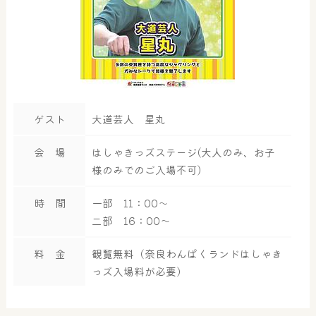
ゲスト
大道芸人 星丸
会 場
はしゃきっズステージ(大人のみ、お子
様のみでのご入場不可)
時 間
一部 11：00～
二部 16：00～
料 金
観覧無料（奈良わんぱくランドはしゃき
っズ入場料が必要）
大浴場
サウナ・岩盤浴