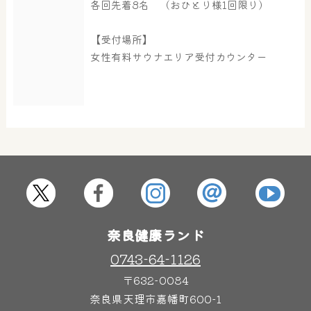
各回先着8名 （おひとり様1回限り）
大浴場
サウナ・岩盤浴
【受付場所】
女性有料サウナエリア受付カウンター
屋内レジャープール
グルメ
奈良わんぱくランド
ボディケア
はしゃきっズ
奈良健康ランド
その他施設
ご宿泊
0743-64-1126
〒632-0084
奈良県天理市嘉幡町600-1