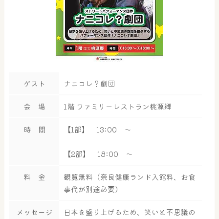
ゲスト
ナニコレ？劇団
会 場
1階 ファミリーレストラン桃源郷
時 間
【1部】 13:00 ～
【2部】 18:00 ～
料 金
観覧無料（奈良健康ランド入館料、お食
事代が別途必要）
メッセージ
日本を盛り上げるため、笑いと不思議の
大浴場
サウナ・岩盤浴