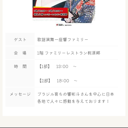
ゲスト
歌謡演舞一座響ファミリー
会 場
1階 ファミリーレストラン桃源郷
時 間
【1部】 13:00 ～
【2部】 18:00 ～
メッセージ
ブラジル育ちの響彬斗さんを中心に日本
各地で人々に感動を与えております！
大浴場
サウナ・岩盤浴