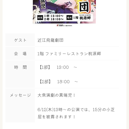
ゲスト
近江飛龍劇団
会 場
1階 ファミリーレストラン桃源郷
時 間
【1部】 13:00 ～
【2部】 18:00 ～
メッセージ
大衆演劇の異端児！
6/12(木)13時～の公演では、15分の小芝
居を披露されます！
大浴場
サウナ・岩盤浴