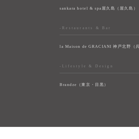
sankara hotel & spa屋久島（屋久島）
-Restaurants & Bar
la Maison de GRACIANI 神戸北野
-Lifestyle & Design
Brandze（東京・目黒）