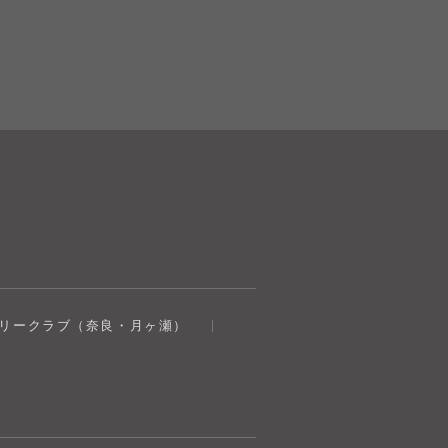
奈良健康ランド
トリークラブ（奈良・月ヶ瀬）
AIコンシェルジュ
オンライン
奈良健康ランド AIコンシェルジュです。
ご質問をお伺いします。