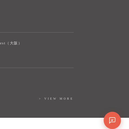
iJest（大阪）
> VIEW MORE