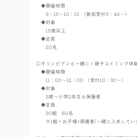
◆開催時間
9：15～10：15 (参加受付8：45～)
◆対象
18歳以上
◆定員
20名
②オリンピアンと一緒に！親子スイミング体
◆開催時間
11：00～12：00 (受付10：30～)
◆対象
3歳～小学2年生＆保護者
◆定員
30組 60名
※1組＝お子様+保護者(一緒に入水してい