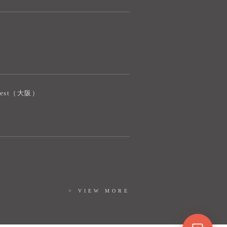
ご質問をお伺いします。
iJest（大阪）
> VIEW MORE