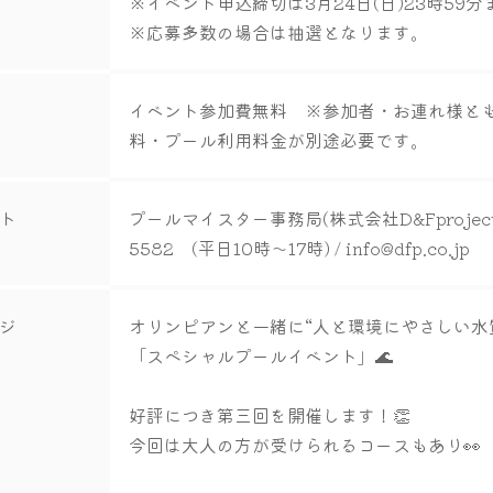
※イベント申込締切は3月24日(日)23時59分
※応募多数の場合は抽選となります。
イベント参加費無料 ※参加者・お連れ様と
料・プール利用料金が別途必要です。
ト
プールマイスター事務局(株式会社D&Fproject内
5582 (平日10時～17時) /
info@dfp.co.jp
ジ
オリンピアンと一緒に“人と環境にやさしい水
「スペシャルプールイベント」🌊
好評につき第三回を開催します！👏
今回は大人の方が受けられるコースもあり👀