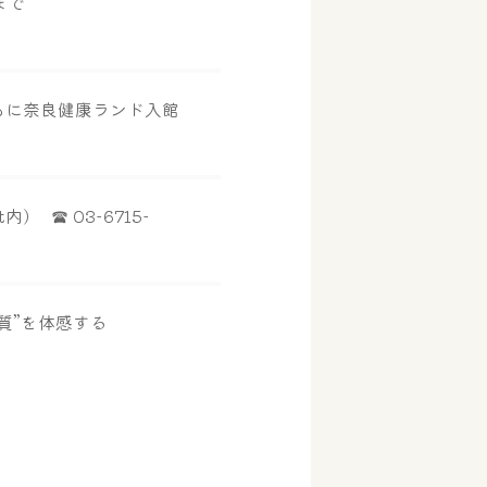
まで
もに奈良健康ランド入館
) ☎ 03-6715-
質”を体感する