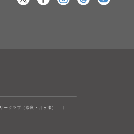
奈良健康ランド
トリークラブ（奈良・月ヶ瀬）
AIコンシェルジュ
オンライン
奈良健康ランド AIコンシェルジュです。