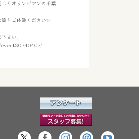
同じくオリンピアンの千葉
水質をご体験ください✨
認下さい。
y/event20240407/