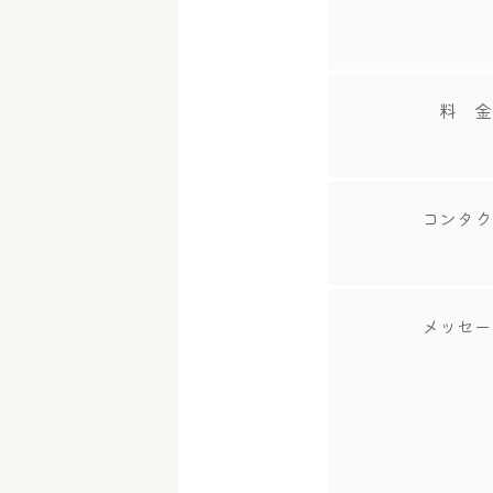
料 金
コンタク
メッセー