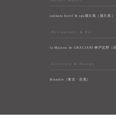
-Resort Hotels
sankara hotel & spa屋久島（屋久島）
-Restaurants & Bar
la Maison de GRACIANI 神戸北野
-Lifestyle & Design
Brandze（東京・目黒）