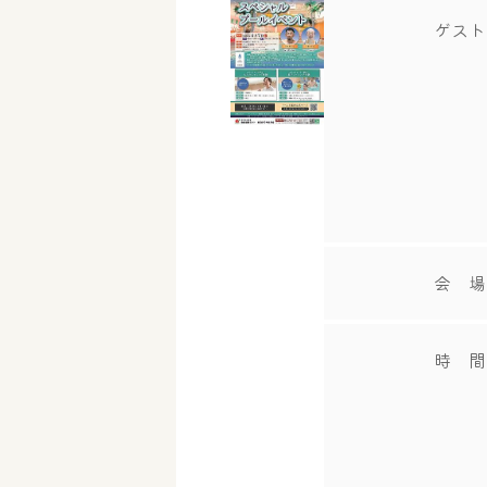
ゲスト
会 場
時 間