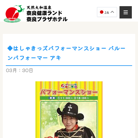
JA
◆はしゃきっズパフォーマンスショー バルー
奈良健康ランド
ンパフォーマー アキ
AIコンシェルジュ
オンライン
03月：30日
奈良健康ランド AIコンシェルジュです。
ご質問をお伺いします。