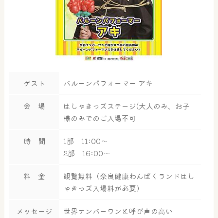
ゲスト
バルーンパフォーマー アキ
会 場
はしゃきっズステージ(大人のみ、お子
様のみでのご入場不可
時 間
1部 11:00～
2部 16:00～
料 金
観覧無料（奈良健康わんぱくランドはし
ゃきっズ入場料が必要）
メッセージ
世界ナンバーワンと呼び声の高い
大浴場
サウナ・岩盤浴