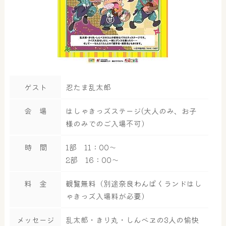
ゲスト
忍たま乱太郎
会 場
はしゃきっズステージ(大人のみ、お子
様のみでのご入場不可）
時 間
1部 11：00～
2部 16：00～
料 金
観覧無料（別途奈良わんぱくランドはし
ゃきっズ入場料が必要）
メッセージ
乱太郎・きり丸・しんべヱの3人の愉快