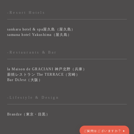
-Resort Hotels
sankara hotel & spa屋久島（屋久島）
samana hotel Yakushima（屋久島）
-Restaurants & Bar
la Maison de GRACIANI 神戸北野（兵庫）
薪焼レストラン The TERRACE（宮崎）
Bar DiJest（大阪）
-Lifestyle & Design
Brandze（東京・目黒）
> VIEW MORE