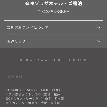
奈良プラザホテル・ご宿泊
0743-64-3555
奈良健康ランドについて
関連リンク
HIRAKAWA CORP. GROUP
-近隣施設
AUBERGE de SENVIE（奈良・桜井）
ホテル奈良さくらいの郷（奈良・桜井）
KOMAカントリークラブ（奈良・月ヶ瀬）
太子カントリー俱楽部（大阪・太子町）