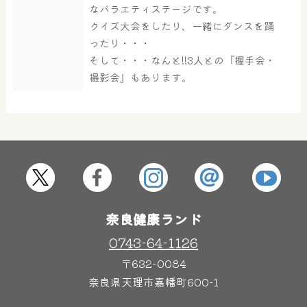
なバラエティステージです。
大浴場
サウナ・岩盤浴
クイズ大会をしたり、一緒にダンスを踊
ったり・・・
そして・・・なんと!!3人との『握手会・
撮影会』もあります。
屋内レジャープール
グルメ
奈良わんぱくランド
ボディケア
はしゃきっズ
奈良健康ランド
その他施設
ご宿泊
0743-64-1126
〒632-0084
奈良県天理市嘉幡町600-1