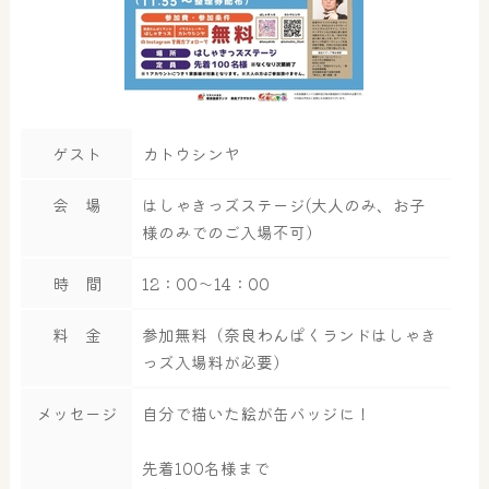
ゲスト
カトウシンヤ
会 場
はしゃきっズステージ(大人のみ、お子
様のみでのご入場不可）
時 間
12：00～14：00
料 金
参加無料（奈良わんぱくランドはしゃき
っズ入場料が必要）
メッセージ
自分で描いた絵が缶バッジに！
先着100名様まで