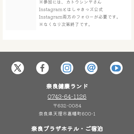
※参加には、カトウシンヤさん
大浴場
サウナ・岩盤浴
Instagramとはしゃきっズ公式
Instagram両方のフォローが必要です。
※なくなり次第終了です。
屋内レジャープール
グルメ
奈良わんぱくランド
ボディケア
はしゃきっズ
奈良健康ランド
その他施設
ご宿泊
0743-64-1126
〒632-0084
奈良県天理市嘉幡町600-1
奈良プラザホテル・ご宿泊