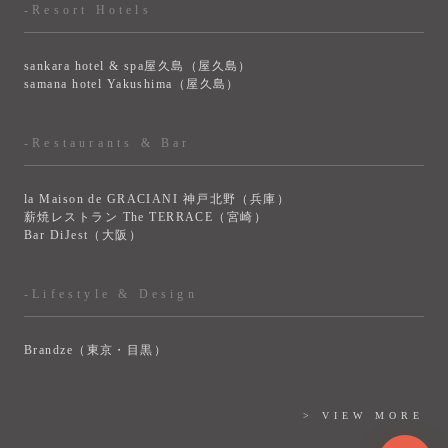
-Resort Hotels
sankara hotel & spa屋久島（屋久島）
samana hotel Yakushima（屋久島）
-Restaurants & Bar
la Maison de GRACIANI 神戸北野（兵庫）
薪焼レストラン The TERRACE（宮崎）
Bar DiJest（大阪）
-Lifestyle & Design
Brandze（東京・目黒）
> VIEW MORE