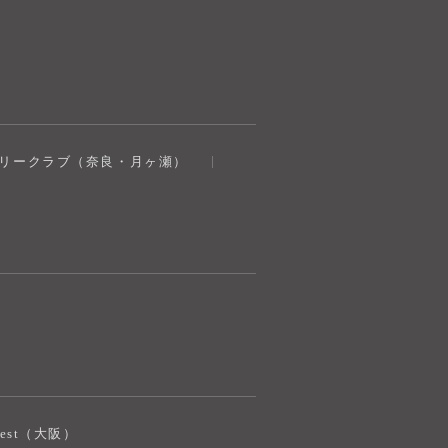
奈良健康ランド
トリークラブ（奈良・月ヶ瀬）
AIコンシェルジュ
オンライン
奈良健康ランド AIコンシェルジュです。
ご質問をお伺いします。
iJest（大阪）