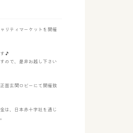
チャリティマーケットを開催
す🎵
ですので、是非お越し下さい
ド正面玄関ロビーにて開催致
上金は、日本赤十字社を通じ
す。