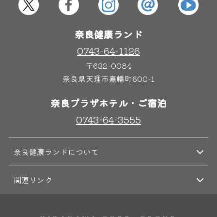
屋内レジャープール
グルメ
奈良健康ランド
奈良わんぱくランド
ボディケア
0743-64-1126
はしゃきっズ
〒632-0084
奈良県天理市嘉幡町600-1
奈良プラザホテル・ご宿泊
その他施設
ご宿泊
0743-64-3555
奈良健康ランドについて
関連リンク