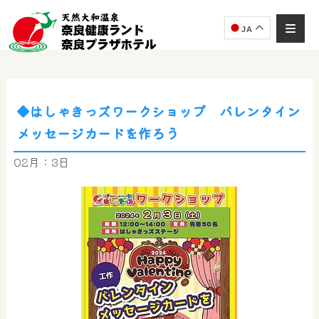
JA
◆はしゃきっズワークショップ バレンタイン
奈良健康ランド
メッセージカードを作ろう
AIコンシェルジュ
オンライン
02月：3日
奈良健康ランド AIコンシェルジュです。
ご質問をお伺いします。