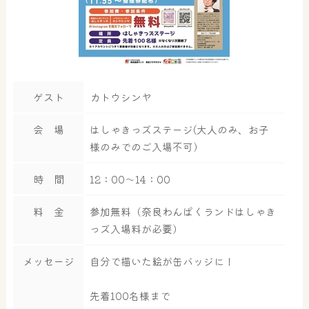
ゲスト
カトウシンヤ
会 場
はしゃきっズステージ(大人のみ、お子
様のみでのご入場不可）
時 間
12：00～14：00
料 金
参加無料（奈良わんぱくランドはしゃき
っズ入場料が必要）
メッセージ
自分で描いた絵が缶バッジに！
先着100名様まで