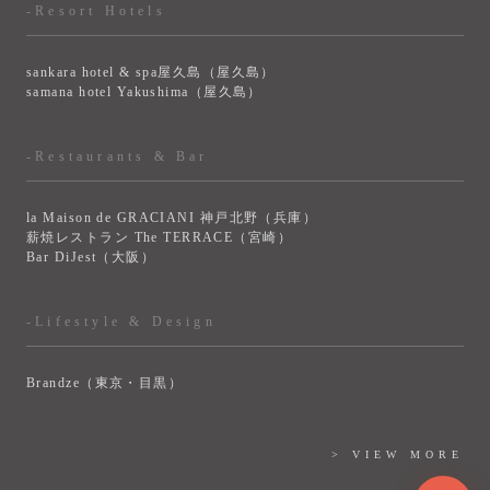
-Resort Hotels
sankara hotel & spa屋久島（屋久島）
samana hotel Yakushima（屋久島）
-Restaurants & Bar
la Maison de GRACIANI 神戸北野（兵庫）
薪焼レストラン The TERRACE（宮崎）
Bar DiJest（大阪）
-Lifestyle & Design
Brandze（東京・目黒）
> VIEW MORE