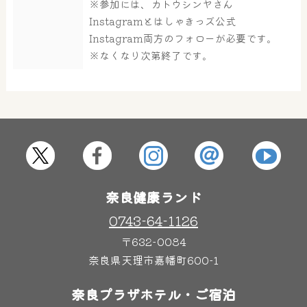
※参加には、カトウシンヤさん
大浴場
サウナ・岩盤浴
Instagramとはしゃきっズ公式
Instagram両方のフォローが必要です。
※なくなり次第終了です。
屋内レジャープール
グルメ
奈良わんぱくランド
ボディケア
はしゃきっズ
奈良健康ランド
その他施設
ご宿泊
0743-64-1126
〒632-0084
奈良県天理市嘉幡町600-1
奈良プラザホテル・ご宿泊