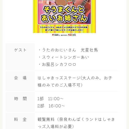
ゲスト
・うたのおにいさん 光星壮馬
・スウィートシンガーあい
・お風呂シカフロロ
会 場
はしゃきっズステージ(大人のみ、お子
様のみでのご入場不可）
時 間
1部 11:00～
2部 16:00～
料 金
観覧無料（奈良わんぱくランドはしゃき
っズ入場料が必要）