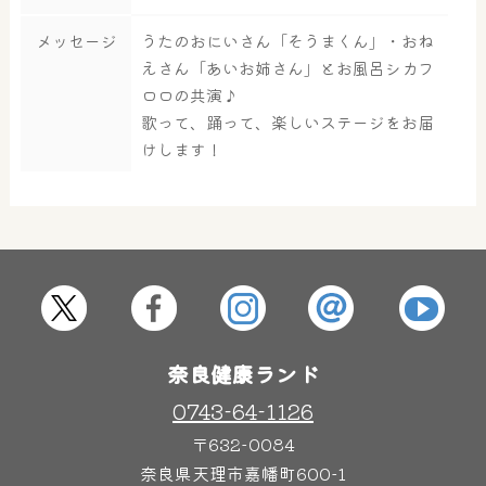
メッセージ
うたのおにいさん「そうまくん」・おね
大浴場
サウナ・岩盤浴
えさん「あいお姉さん」とお風呂シカフ
ロロの共演♪
歌って、踊って、楽しいステージをお届
屋内レジャープール
グルメ
けします！
奈良わんぱくランド
ボディケア
はしゃきっズ
奈良健康ランド
その他施設
ご宿泊
0743-64-1126
〒632-0084
奈良県天理市嘉幡町600-1