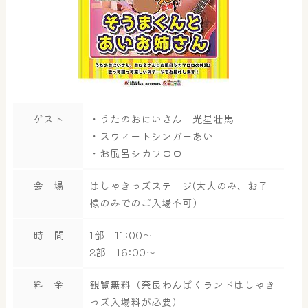
ゲスト
・うたのおにいさん 光星壮馬
・スウィートシンガーあい
・お風呂シカフロロ
会 場
はしゃきっズステージ(大人のみ、お子
様のみでのご入場不可）
時 間
1部 11:00～
2部 16:00～
料 金
観覧無料（奈良わんぱくランドはしゃき
っズ入場料が必要）