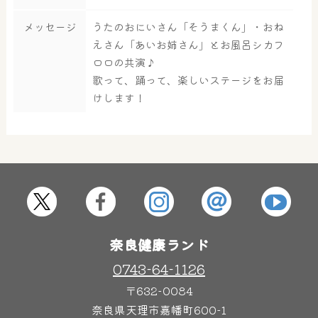
メッセージ
うたのおにいさん「そうまくん」・おね
大浴場
サウナ・岩盤浴
えさん「あいお姉さん」とお風呂シカフ
ロロの共演♪
歌って、踊って、楽しいステージをお届
屋内レジャープール
グルメ
けします！
奈良わんぱくランド
ボディケア
はしゃきっズ
奈良健康ランド
その他施設
ご宿泊
0743-64-1126
〒632-0084
奈良県天理市嘉幡町600-1