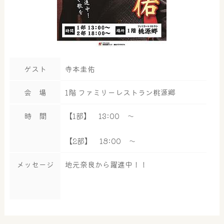
ゲスト
寺本圭佑
会 場
1階 ファミリーレストラン桃源郷
時 間
【1部】 13:00 ～
【2部】 18:00 ～
メッセージ
地元奈良から躍進中！！
大浴場
サウナ・岩盤浴