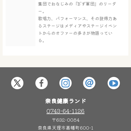
集団でおなじみの『B'ず軍団』のリーダ
ー。
大浴場
サウナ・岩盤浴
歌唱力、パフォーマンス、その説得力あ
るステージはメディアやステージイベン
トからのオファーの多さが物語ってい
屋内レジャープール
グルメ
る。
奈良わんぱくランド
ボディケア
はしゃきっズ
奈良健康ランド
その他施設
ご宿泊
0743-64-1126
〒632-0084
奈良県天理市嘉幡町600-1