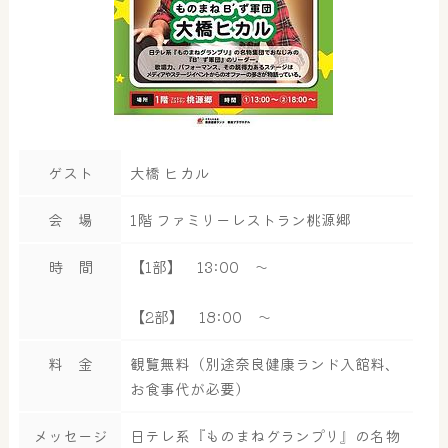
ゲスト
大橋 ヒカル
会 場
1階 ファミリーレストラン桃源郷
時 間
【1部】 13:00 ～
【2部】 18:00 ～
料 金
観覧無料（別途奈良健康ランド入館料、
お食事代が必要）
メッセージ
日テレ系『ものまねグランプリ』の名物