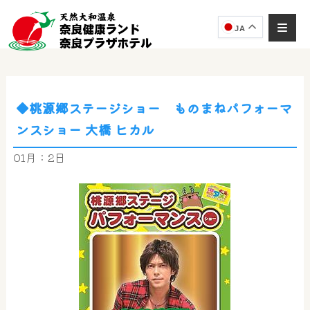
JA
◆桃源郷ステージショー ものまねパフォーマ
奈良健康ランド
ンスショー 大橋 ヒカル
AIコンシェルジュ
オンライン
01月：2日
奈良健康ランド AIコンシェルジュです。
ご質問をお伺いします。