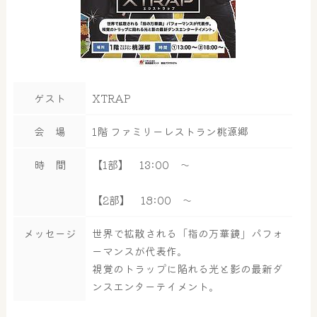
ゲスト
XTRAP
会 場
1階 ファミリーレストラン桃源郷
時 間
【1部】 13:00 ～
【2部】 18:00 ～
メッセージ
世界で拡散される「指の万華鏡」パフォ
ーマンスが代表作。
視覚のトラップに陥れる光と影の最新ダ
ンスエンターテイメント。
大浴場
サウナ・岩盤浴