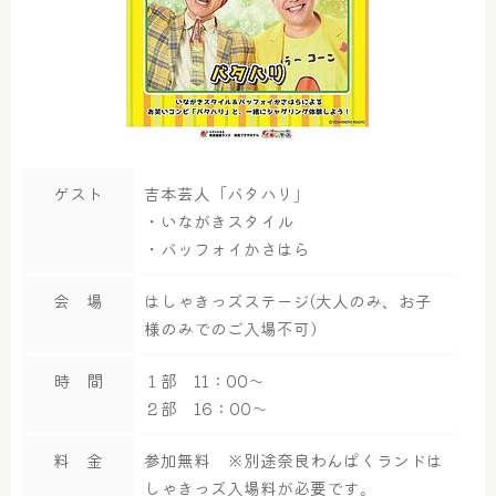
ゲスト
吉本芸人「バタハリ」
・いながきスタイル
・バッフォイかさはら
会 場
はしゃきっズステージ(大人のみ、お子
様のみでのご入場不可）
時 間
１部 11：00～
２部 16：00～
料 金
参加無料 ※別途奈良わんぱくランドは
しゃきっズ入場料が必要です。