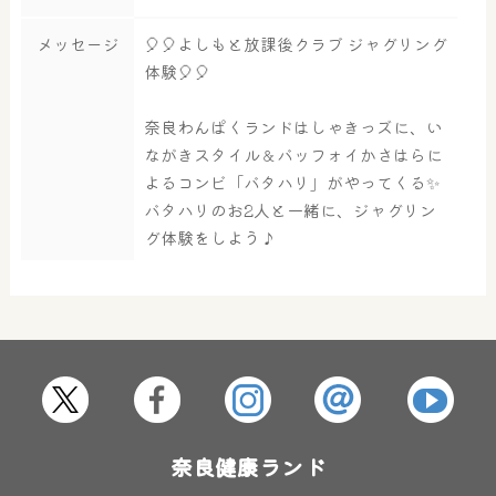
メッセージ
🎈🎈よしもと放課後クラブ ジャグリング
体験🎈🎈
大浴場
サウナ・岩盤浴
奈良わんぱくランドはしゃきっズに、い
ながきスタイル＆バッフォイかさはらに
よるコンビ「バタハリ」がやってくる✨
屋内レジャープール
グルメ
バタハリのお2人と一緒に、ジャグリン
グ体験をしよう♪
奈良わんぱくランド
ボディケア
はしゃきっズ
その他施設
ご宿泊
奈良健康ランド