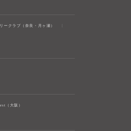
奈良健康ランド
トリークラブ（奈良・月ヶ瀬）
AIコンシェルジュ
オンライン
奈良健康ランド AIコンシェルジュです。
ご質問をお伺いします。
iJest（大阪）