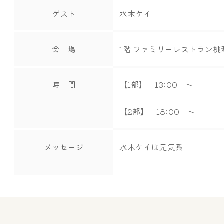
ゲスト
水木ケイ
会 場
1階 ファミリーレストラン桃
時 間
【1部】 13:00 ～
【2部】 18:00 ～
メッセージ
水木ケイは元気系