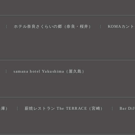
ホテル奈良さくらいの郷（奈良・桜井）
KOMAカン
）
samana hotel Yakushima（屋久島）
（兵庫）
薪焼レストラン The TERRACE（宮崎）
Bar D