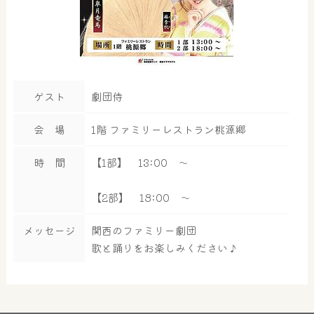
ゲスト
劇団侍
会 場
1階 ファミリーレストラン桃源郷
時 間
【1部】 13:00 ～
【2部】 18:00 ～
メッセージ
関西のファミリー劇団
歌と踊りをお楽しみください♪
大浴場
サウナ・岩盤浴