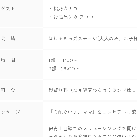
ゲスト
・桃乃カナコ
・お風呂シカ フロロ
会 場
はしゃきっズステージ(大人のみ、お子
時 間
1部 11:00～
2部 16:00～
料 金
観覧無料（奈良健康わんぱくランドはし
メッセージ
『心配ないよ、ママ』をコンセプトに歌
保育士目線でのメッセージソングを聞け
家族みんなが笑顔になること間違いナシ