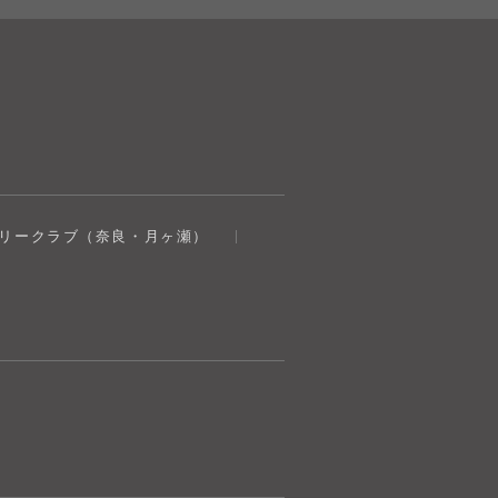
奈良健康ランド
トリークラブ（奈良・月ヶ瀬）
AIコンシェルジュ
オンライン
奈良健康ランド AIコンシェルジュです。
ご質問をお伺いします。