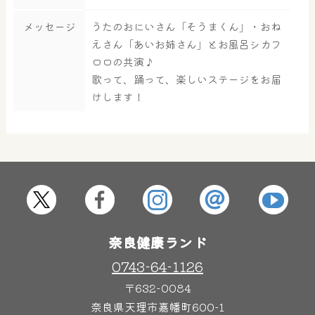
メッセージ
うたのおにいさん「そうまくん」・おね
大浴場
サウナ・岩盤浴
えさん「あいお姉さん」とお風呂シカフ
ロロの共演♪
歌って、踊って、楽しいステージをお届
屋内レジャープール
グルメ
けします！
奈良わんぱくランド
ボディケア
はしゃきっズ
奈良健康ランド
その他施設
ご宿泊
0743-64-1126
〒632-0084
奈良県天理市嘉幡町600-1