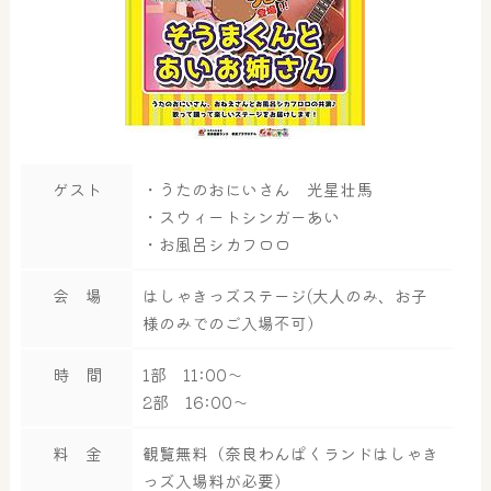
ゲスト
・うたのおにいさん 光星壮馬
・スウィートシンガーあい
・お風呂シカフロロ
会 場
はしゃきっズステージ(大人のみ、お子
様のみでのご入場不可）
時 間
1部 11:00～
2部 16:00～
料 金
観覧無料（奈良わんぱくランドはしゃき
っズ入場料が必要）