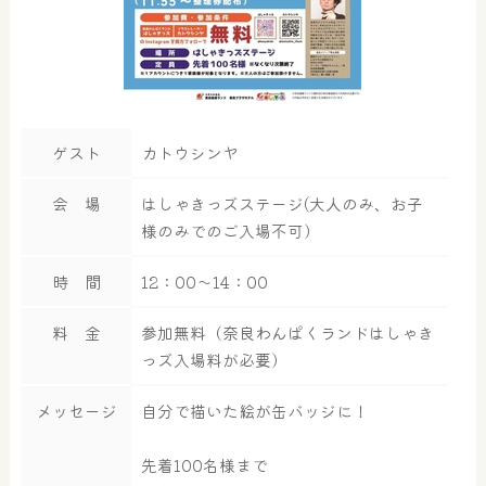
ゲスト
カトウシンヤ
会 場
はしゃきっズステージ(大人のみ、お子
様のみでのご入場不可）
時 間
12：00～14：00
料 金
参加無料（奈良わんぱくランドはしゃき
っズ入場料が必要）
メッセージ
自分で描いた絵が缶バッジに！
先着100名様まで