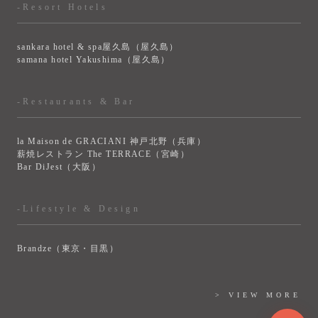
-Resort Hotels
sankara hotel & spa屋久島（屋久島）
samana hotel Yakushima（屋久島）
-Restaurants & Bar
la Maison de GRACIANI 神戸北野（兵庫）
薪焼レストラン The TERRACE（宮崎）
Bar DiJest（大阪）
-Lifestyle & Design
Brandze（東京・目黒）
> VIEW MORE