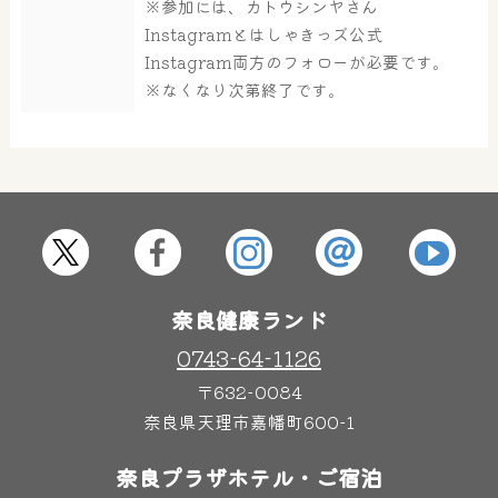
※参加には、カトウシンヤさん
大浴場
サウナ・岩盤浴
Instagramとはしゃきっズ公式
Instagram両方のフォローが必要です。
※なくなり次第終了です。
屋内レジャープール
グルメ
奈良わんぱくランド
ボディケア
はしゃきっズ
奈良健康ランド
その他施設
ご宿泊
0743-64-1126
〒632-0084
奈良県天理市嘉幡町600-1
奈良プラザホテル・ご宿泊