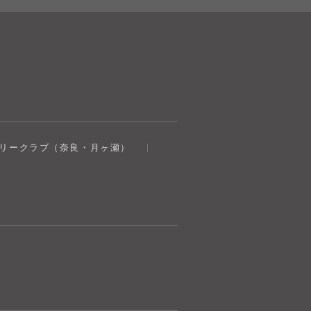
奈良健康ランド
トリークラブ（奈良・月ヶ瀬）
AIコンシェルジュ
オンライン
奈良健康ランド AIコンシェルジュです。
ご質問をお伺いします。