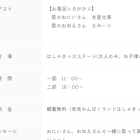
ゲスト
【お風呂シカがかり】
歌のおにいさん 光星壮馬
歌のおねえさん とみー☆
会 場
はしゃきっズステージ(大人のみ、お子様
時 間
一部 11：00～
二部 16：00～
料 金
観覧無料（奈良わんぱくランドはしゃき
ッセージ
おにいさん、おねえさんと一緒に歌って
ショー！