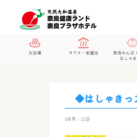
大浴場
サウナ・岩盤浴
奈良わんぱ
はしゃき
◆はしゃきっ
06月：11日