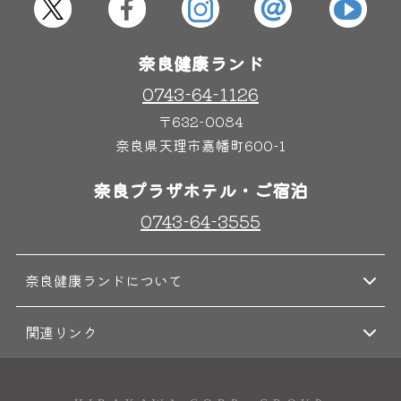
屋内レジャープール
グルメ
奈良健康ランド
奈良わんぱくランド
ボディケア
0743-64-1126
はしゃきっズ
〒632-0084
奈良県天理市嘉幡町600-1
奈良プラザホテル・ご宿泊
その他施設
ご宿泊
0743-64-3555
奈良健康ランドについて
関連リンク