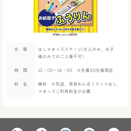
会 場
はしゃきっズステージ(大人のみ、お子
様のみでのご入場不可）
時 間
12：00～14：00 ※先着50名様限定
料 金
無料 ※別途、奈良わんぱくランドはし
ゃきっズご利用料金が必要
大浴場
サウナ・岩盤浴