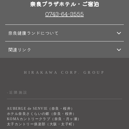
奈良プラザホテル・ご宿泊
0743-64-3555
奈良健康ランドについて
関連リンク
HIRAKAWA CORP. GROUP
-近隣施設
AUBERGE de SENVIE（奈良・桜井）
ホテル奈良さくらいの郷（奈良・桜井）
KOMAカントリークラブ（奈良・月ヶ瀬）
太子カントリー俱楽部（大阪・太子町）