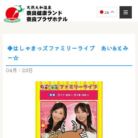
JA
◆はしゃきっズファミリーライブ あい&とみ
奈良健康ランド
ー☆
AIコンシェルジュ
オンライン
04月：29日
奈良健康ランド AIコンシェルジュです。
ご質問をお伺いします。