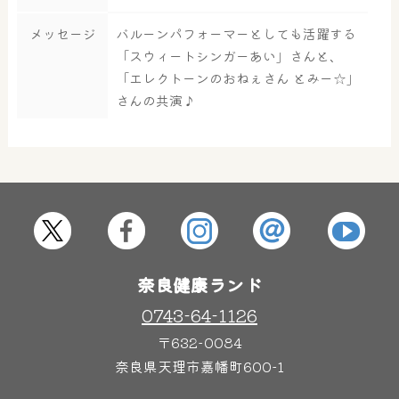
大浴場
サウナ・岩盤浴
メッセージ
バルーンパフォーマーとしても活躍する
「スウィートシンガーあい」さんと、
「エレクトーンのおねぇさん とみー☆」
さんの共演♪
屋内レジャープール
グルメ
奈良わんぱくランド
ボディケア
はしゃきっズ
奈良健康ランド
その他施設
ご宿泊
0743-64-1126
〒632-0084
奈良県天理市嘉幡町600-1