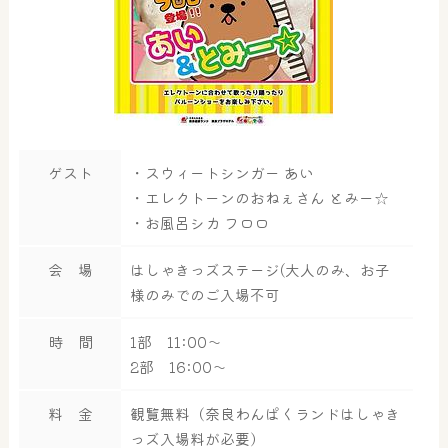
ゲスト
・スウィートシンガー あい
・エレクトーンのおねぇさん とみー☆
・お風呂シカ フロロ
会 場
はしゃきっズステージ(大人のみ、お子
様のみでのご入場不可
時 間
1部 11:00～
2部 16:00～
料 金
観覧無料（奈良わんぱくランドはしゃき
っズ入場料が必要）