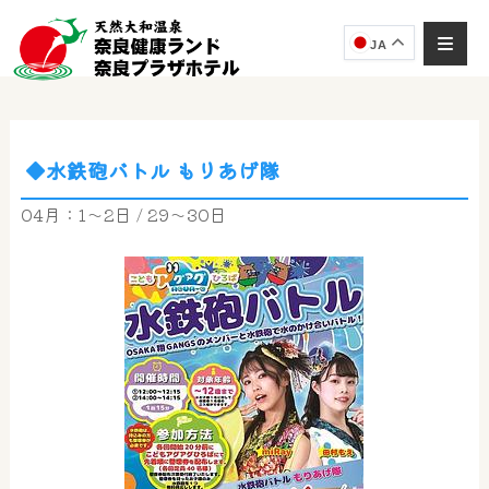
JA
◆水鉄砲バトル もりあげ隊
奈良健康ランド
AIコンシェルジュ
04月：1～2日 / 29～30日
オンライン
奈良健康ランド AIコンシェルジュです。
ご質問をお伺いします。