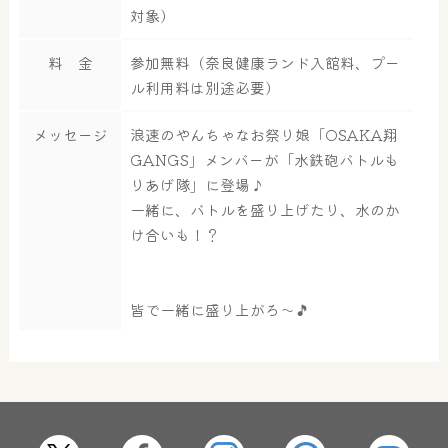
対象）
料 金
参加無料（奈良健康ランド入館料、プー
ル利用料は別途必要）
大浴場
サウナ・岩盤浴
メッセージ
浪速のやんちゃなお祭り娘「OSAKA翔
GANGS」メンバーが「水鉄砲バトルも
りあげ隊」に登場♪
一緒に、バトルを盛り上げたり、水のか
屋内レジャープール
グルメ
け合いも！？
皆で一緒に盛り上がろ～🎵
奈良わんぱくランド
ボディケア
はしゃきっズ
その他施設
ご宿泊