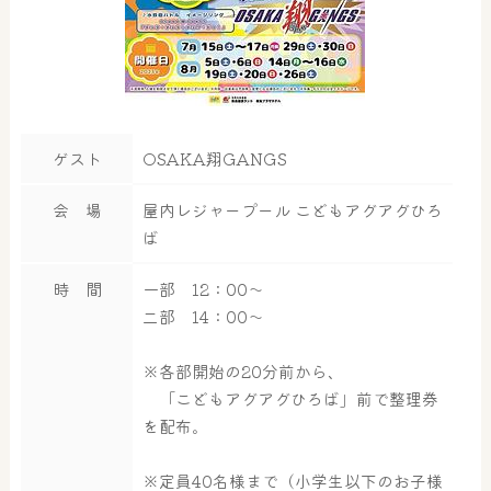
ゲスト
OSAKA翔GANGS
会 場
屋内レジャープール こどもアグアグひろ
ば
時 間
一部 12：00～
二部 14：00～
※各部開始の20分前から、
「こどもアグアグひろば」前で整理券
を配布。
※定員40名様まで（小学生以下のお子様