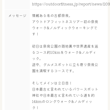
https://outdoorfitness.jp/report/news/20
メッセージ
情緒ある冬の古都奈良。
アウトドアフィットネスツアー初の奈良
ウォーク&ノルディックウォーキングで
す！
初日は奈良公園の路地裏や世界遺産を巡
るコース約10kmをウォーク&ノルディ
ック。
途中、グルメスポットに立ち寄り奈良公
園を満喫するコースです。
そしてメインは２日目！
日本最古と言われているパワースポット
神社や日本最古と言われている道を約
14kmのロングウォーク&ノルディッ
ク！