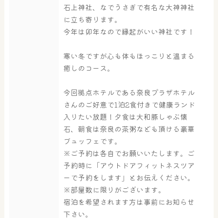
石上神社、なでうさぎで有名な大神神社
に立ち寄ります。
今年は卯年なので縁起がいい神社です！
寒い冬ですが心も体もほっこりと温まる
癒しのコース。
今回拠点ホテルである奈良プラザホテル
さんのご好意で1泊2食付きで健康ランド
大浴場
サウナ・岩盤浴
入りたい放題！夕食は大和豚しゃぶ懐
石、朝食は奈良の茶粥なども頂ける豪華
ブュッフェです。
屋内レジャープール
グルメ
※ご予約は各自でお願いいたします。ご
予約時に「アウトドアフィットネスツア
ーで予約をします」とお伝えください。
※部屋数に限りがございます。
奈良わんぱくランド
ボディケア
宿泊を希望されます方は事前にお知らせ
はしゃきっズ
下さい。