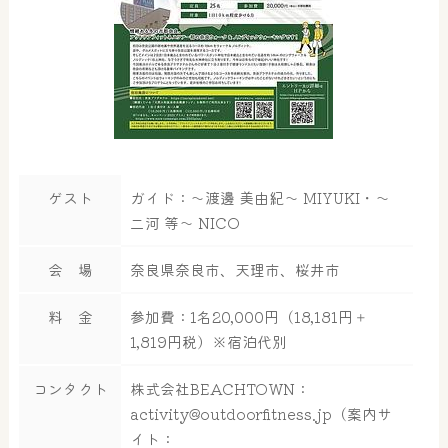
ゲスト
ガイド：〜渡邊 美由紀〜 MIYUKI・〜
二河 等〜 NICO
会 場
奈良県奈良市、天理市、桜井市
料 金
参加費：1名20,000円（18,181円＋
1,819円税）※宿泊代別
コンタクト
株式会社BEACHTOWN：
activity@outdoorfitness.jp
（案内サ
イト：