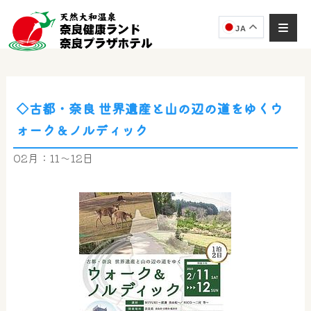
JA
◇古都・奈良 世界遺産と山の辺の道をゆくウ
奈良健康ランド
ォーク＆ノルディック
AIコンシェルジュ
オンライン
02月：11～12日
奈良健康ランド AIコンシェルジュです。
ご質問をお伺いします。