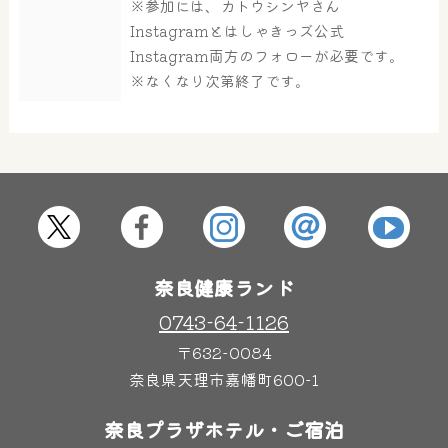
※参加には、カトウシンヤさん
大浴場
サウナ・岩盤浴
Instagramとはしゃきっズ公式
Instagram両方のフォローが必要です。
※なくなり次第終了です。
屋内レジャープール
グルメ
奈良わんぱくランド
ボディケア
はしゃきっズ
奈良健康ランド
その他施設
ご宿泊
0743-64-1126
〒632-0084
奈良県天理市嘉幡町600-1
奈良プラザホテル・ご宿泊