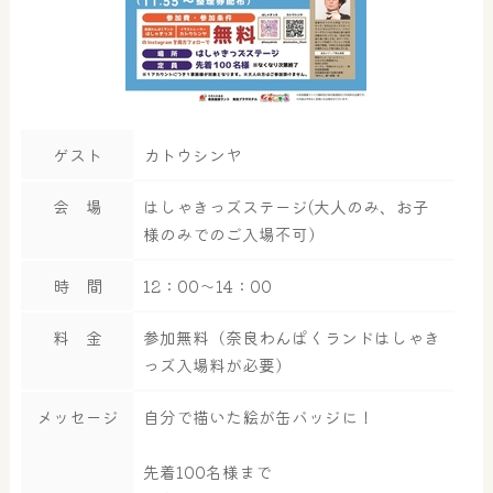
ゲスト
カトウシンヤ
会 場
はしゃきっズステージ(大人のみ、お子
様のみでのご入場不可）
時 間
12：00～14：00
料 金
参加無料（奈良わんぱくランドはしゃき
っズ入場料が必要）
メッセージ
自分で描いた絵が缶バッジに！
先着100名様まで