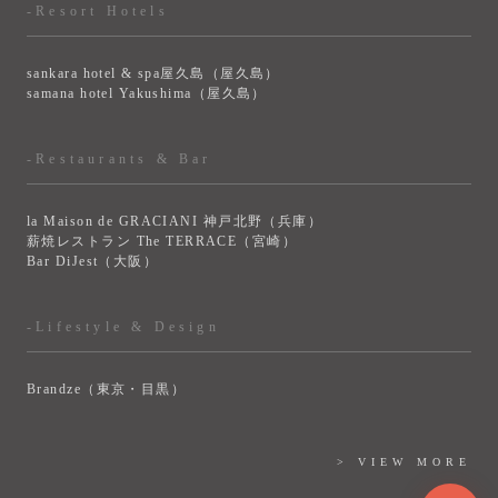
-Resort Hotels
sankara hotel & spa屋久島（屋久島）
samana hotel Yakushima（屋久島）
-Restaurants & Bar
la Maison de GRACIANI 神戸北野（兵庫）
薪焼レストラン The TERRACE（宮崎）
Bar DiJest（大阪）
-Lifestyle & Design
Brandze（東京・目黒）
> VIEW MORE