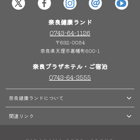
屋内レジャープール
グルメ
奈良健康ランド
奈良わんぱくランド
ボディケア
0743-64-1126
はしゃきっズ
〒632-0084
奈良県天理市嘉幡町600-1
奈良プラザホテル・ご宿泊
その他施設
ご宿泊
0743-64-3555
奈良健康ランドについて
関連リンク