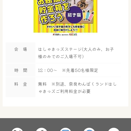
会 場
はしゃきっズステージ(大人のみ、お子
様のみでのご入場不可）
時 間
12：00～ ※先着50名様限定
料 金
無料 ※別途、奈良わんぱくランドはし
ゃきっズご利用料金が必要
大浴場
サウナ・岩盤浴