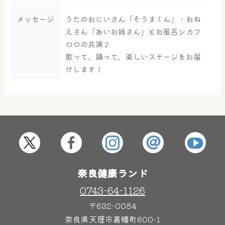
メッセージ
うたのおにいさん「そうまくん」・おね
大浴場
サウナ・岩盤浴
えさん「あいお姉さん」とお風呂シカフ
ロロの共演♪
歌って、踊って、楽しいステージをお届
屋内レジャープール
グルメ
けします！
奈良わんぱくランド
ボディケア
はしゃきっズ
奈良健康ランド
その他施設
ご宿泊
0743-64-1126
〒632-0084
奈良県天理市嘉幡町600-1