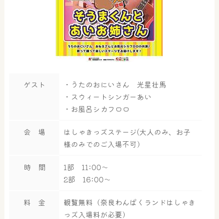
ゲスト
・うたのおにいさん 光星壮馬
・スウィートシンガーあい
・お風呂シカフロロ
会 場
はしゃきっズステージ(大人のみ、お子
様のみでのご入場不可）
時 間
1部 11:00～
2部 16:00～
料 金
観覧無料（奈良わんぱくランドはしゃき
っズ入場料が必要）