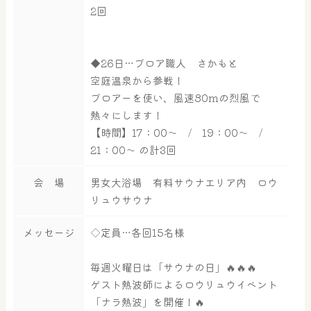
2回
大浴場
サウナ・岩盤浴
◆26日…ブロア職人 さかもと
空庭温泉から参戦！
ブロアーを使い、風速80mの烈風で
熱々にします！
屋内レジャープール
グルメ
【時間】17：00～ / 19：00～ /
21：00～ の計3回
会 場
男女大浴場 有料サウナエリア内 ロウ
奈良わんぱくランド
ボディケア
リュウサウナ
はしゃきっズ
メッセージ
◇定員…各回15名様
その他施設
ご宿泊
毎週火曜日は「サウナの日」🔥🔥🔥
ゲスト熱波師によるロウリュウイベント
「ナラ熱波」を開催！🔥