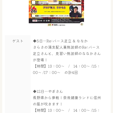
ゲスト
◆5日…Re:バース足立 & ななか
さらさの湯支配人兼熱波師のRe:バース
足立さんと、見習い熱波師のななかさん
が登場！
【時間】13：00～ / 14：00～ /15：
00～ /17：00～ の計4回
◆12日…やぎさん
長野県から参戦！奈良健康ランドに信州
の風が吹きます！
【時間】13：00～ / 14：00～ /15：