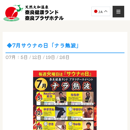
JA
◆7月サウナの日「ナラ熱波」
奈良健康ランド
AIコンシェルジュ
07月：5日 / 12日 / 19日 / 26日
オンライン
奈良健康ランド AIコンシェルジュです。
ご質問をお伺いします。